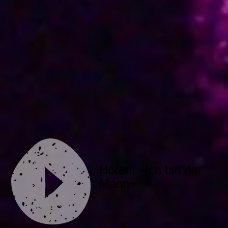
Hören: »Ich bin der
Mann«